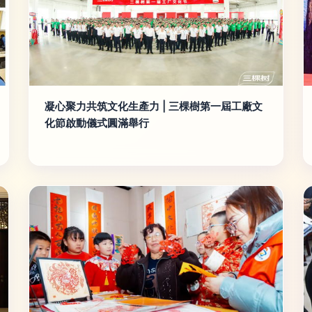
凝心聚力共筑文化生產力 | 三棵樹第一屆工廠文
化節啟動儀式圓滿舉行