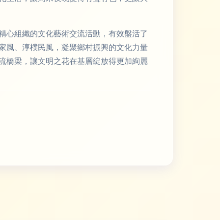
精心組織的文化藝術交流活動，有效盤活了
家風、淳樸民風，凝聚鄉村振興的文化力量
流橋梁，讓文明之花在基層綻放得更加絢麗