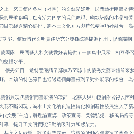
之上，來自鎮內各村（社區）的文藝愛好者、民間藝術團體及特
長的民歌聯唱，也有活力四射的現代舞蹈、幽默詼諧的小品相聲
節目都經過精心編排，將本土文化元素與時代精神巧妙融合，贏
流”功能。鎮新時代文明實踐所充分發揮統籌協調作用，提前謀劃
文藝團隊、民間藝人和文藝愛好者提供了一個集中展示、相互學
的整體水平。
本土優秀節目，還特意邀請了鄰鎮乃至縣市的優秀文藝團體前來參
野。本鎮的特色節目也通過這個舞臺得到了對外展示的機會，為未
統藝術與現代藝術同臺展演的環節，老藝人與年輕創作者得以面
火花不斷閃現，為本土文化的創造性轉化和創新性發展注入了新
新時代文明”主題，將理論宣講、政策宣傳、美德弘揚、移風易俗
引導，提升了文明實踐活動的吸引力和感染力。
，共享文化歡樂。許多觀眾表示，這樣的活動不僅豐富了業余文