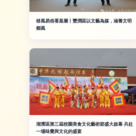
移風易俗看基層丨豐潤區以文藝為媒，涵養文明
鄉風
湖濱區第三屆校園美食文化藝術節盛大啟幕 共赴
一場味覺與文化的盛宴