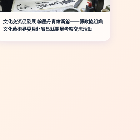
文化交流促發展 翰墨丹青繪新篇——縣政協組織
文化藝術界委員赴宕昌縣開展考察交流活動