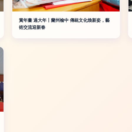
賞年畫 過大年丨蘭州榆中 傳統文化煥新姿，藝
術交流迎新春