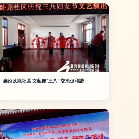
襄汾臥龍社區 文藝慶“三八” 交流促和諧