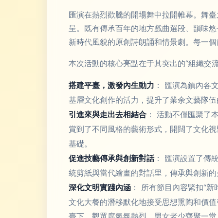
匯演在熱烈歡騰的開場舞中拉開帷幕。舞臺
呈。既有傳承百年的地方戲曲選段、韻味悠
新時代風貌的原創詩朗誦和情景劇。每一個
本次活動的核心亮點在于其突出的“組織交
搭建平臺，激發內生動力
： 匯演為鎮內各
基層文化創作的活力，提升了業余文藝隊伍
引進來與走出去相結合
： 活動不僅匯聚了
賞到了不同風格的藝術形式，開闊了文化視
基礎。
促進技藝傳承與創新對話
： 匯演設置了傳
統剪紙與當代繪畫的對話里，傳承與創新的
深化文明實踐內涵
： 所有節目內容緊扣“
文化大餐的潛移默化地接受思想熏陶和價值
臺下，觀眾席氣氛熱烈，男女老少齊聚一堂