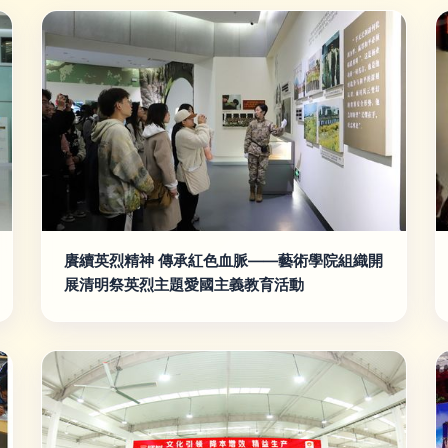
賡續英烈精神 傳承紅色血脈——藝術學院組織開
展清明祭英烈主題愛國主義教育活動