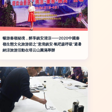
暢游秦嶺秘境，醉享鎮安清涼——2020中國秦
嶺生態文化旅游節之“意境鎮安·氧吧森呼吸”避暑
納涼旅游活動在塔云山圓滿舉辦