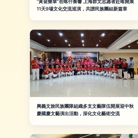
“黃金樂章”在喀什奏響 上海群文志愿者赴喀開展
11天9場文化交流巡演，共譜民族團結新篇章
興義文旅民族團隊組織多支文藝隊伍開展迎中秋
慶國慶文藝演出活動，深化文化藝術交流