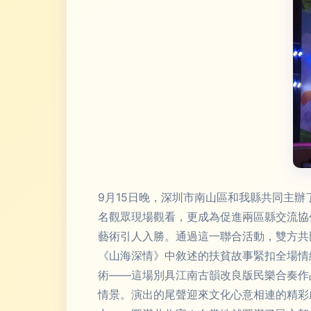
9月15日晚，深圳市南山區和我縣共同主辦
名觀眾現場觀看，更成為促進兩區縣交流協
藝術引人入勝。通過這一聯合活動，雙方共
《山海深情》中敘述的扶貧故事緊扣全場情
術——這場別具江南古韻改良版民樂合奏作
情景。演出的尾聲迎來文化心意相連的精彩