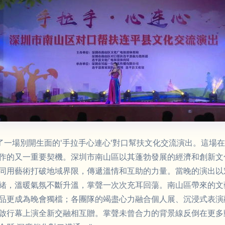
了一場別開生面的'手拉手心連心'對口幫扶文化交流演出。這場
作的又一重要契機。深圳市南山區以其蓬勃發展的經濟和創新文
同用藝術打破地域界限，傳遞溫情和互助的力量。當晚的演出以
緒，溫暖氣氛不斷升溫，掌聲一次次充耳回蕩。南山區帶來的文
品更成為晚會獨檔；各團隊的竭盡心力融合個人展、沉浸式表演
啟行幕上演全新交融相互贈。掌聲未曾合力的背景線反倒在更多