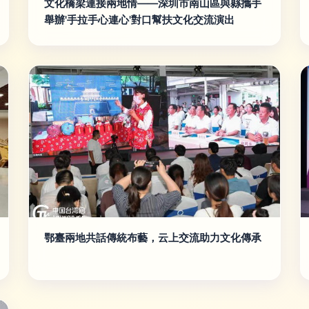
文化橋梁連接兩地情——深圳市南山區與縣攜手
舉辦'手拉手心連心'對口幫扶文化交流演出
鄂臺兩地共話傳統布藝，云上交流助力文化傳承