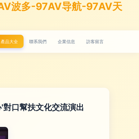
V波多-97AV导航-97AV天
產品大全
聯系我們
企業信息
訪客留言
'對口幫扶文化交流演出