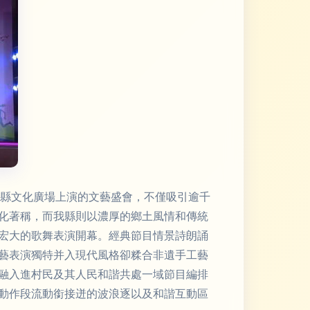
在縣文化廣場上演的文藝盛會，不僅吸引逾千
化著稱，而我縣則以濃厚的鄉土風情和傳統
宏大的歌舞表演開幕。經典節目情景詩朗誦
藝表演獨特并入現代風格卻糅合非遺手工藝
融入進村民及其人民和諧共處一域節目編排
動作段流動銜接迸的波浪逐以及和諧互動區